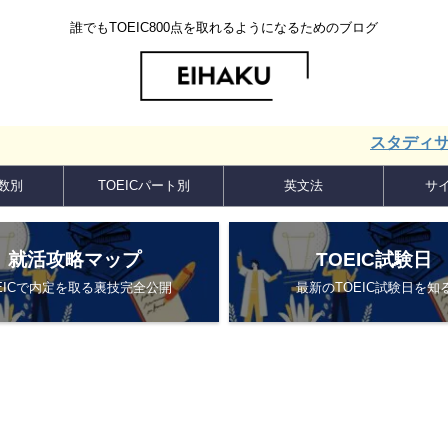
誰でもTOEIC800点を取れるようになるためのブログ
スタディサプリ ENG
点数別
TOEICパート別
英文法
サ
就活攻略マップ
TOEIC試験日
EICで内定を取る裏技完全公開
最新のTOEIC試験日を知