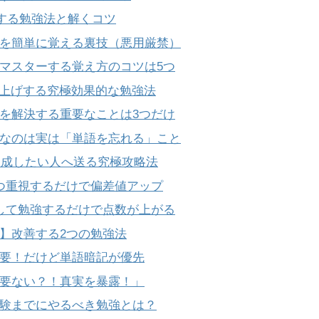
解決する勉強法と解くコツ
語を簡単に覚える裏技（悪用厳禁）
マスターする覚え方のコツは5つ
爆上げする究極効果的な勉強法
を解決する重要なことは3つだけ
なのは実は「単語を忘れる」こと
対達成したい人へ送る究極攻略法
つ重視するだけで偏差値アップ
して勉強するだけで点数が上がる
い】改善する2つの勉強法
必要！だけど単語暗記が優先
必要ない？！真実を暴露！」
試験までにやるべき勉強とは？