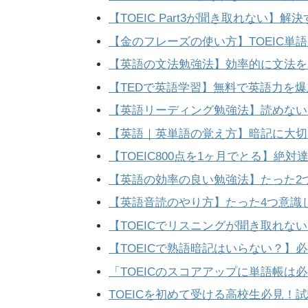
【TOEIC Part3が聞き取れない】
【金のフレーズの使い方】TOEIC単
【英語の文法勉強法】効率的に文法を
【TEDで英語学習】無料で英語力を
【英語リーディング勉強法】読めない
【英語｜英単語の覚え方】暗記に大切
【TOEIC800点を1ヶ月でとる】絶
【英語の効率の良い勉強法】たった2
【英語音読のやり方】たった4つ意識
【TOEICでリスニングが聞き取れな
【TOEICで熟語暗記はいらない？】
「TOEICのスコアアップに単語帳は
TOEICを初めて受ける高校生必見！