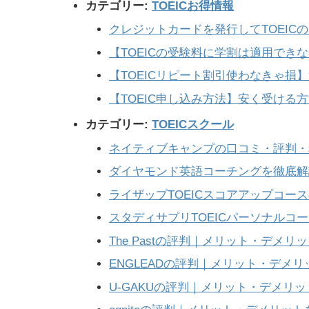
カテゴリー:
TOEICお得情報
クレジットカードを発行してTOEIC
【TOEICの受験料に学割は適用でき
【TOEICリピート割引使わなきゃ損
【TOEIC申し込み方法】安く受ける
カテゴリー:
TOEICスクール
ネイティブキャンプの口コミ・評判・
ダイヤモンド英語コーチングを徹底解
ライザップTOEICスコアアップコー
スタディサプリTOEICパーソナルコ
The Pastの評判｜メリット・デメリ
ENGLEADの評判｜メリット・デメ
U-GAKUの評判｜メリット・デメリ