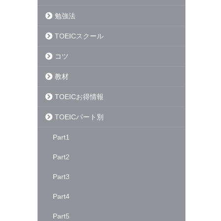
勉強法
TOEICスクール
コツ
教材
TOEICお得情報
TOEICパート別
Part1
Part2
Part3
Part4
Part5