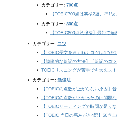
カテゴリー:
700点
【TOEIC700点は英検2級、準1
カテゴリー:
800点
【TOEIC800点勉強法】最短
カテゴリー:
コツ
【TOEIC長文を速く解くコツは4つ
【効率的な暗記の方法】「暗記のコツ
TOEICリスニングが苦手でも大丈夫
カテゴリー:
勉強法
【TOEICの点数が上がらない原因】
【TOEICの点数が下がったのは問題
【TOEICリーディングで時間が足り
【TOEIC 当日の悪あがき4選】50