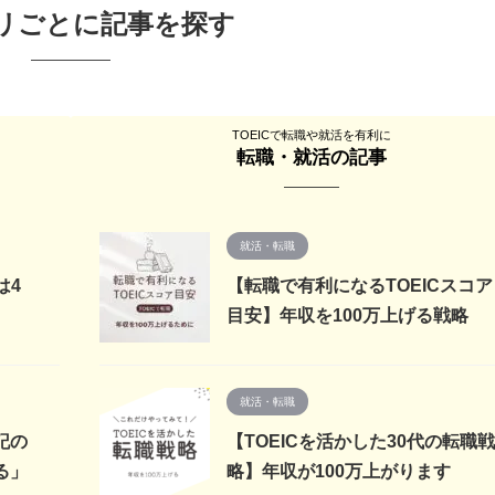
リごとに記事を探す
TOEICで転職や就活を有利に
転職・就活の記事
就活・転職
は4
【転職で有利になるTOEICスコア
目安】年収を100万上げる戦略
就活・転職
記の
【TOEICを活かした30代の転職戦
る」
略】年収が100万上がります