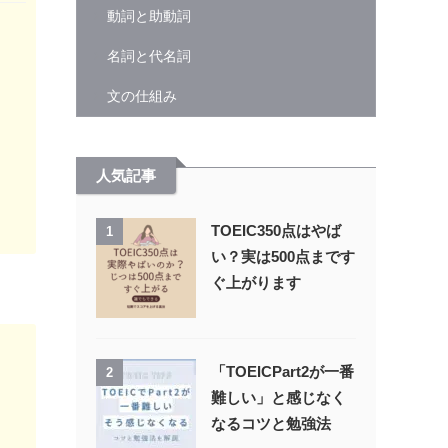
動詞と助動詞
名詞と代名詞
文の仕組み
人気記事
TOEIC350点はやば
1
い？実は500点まです
ぐ上がります
「TOEICPart2が一番
2
難しい」と感じなく
なるコツと勉強法