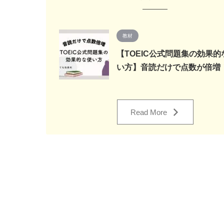
教材
【TOEIC公式問題集の効果的
い方】音読だけで点数が倍増
Read More