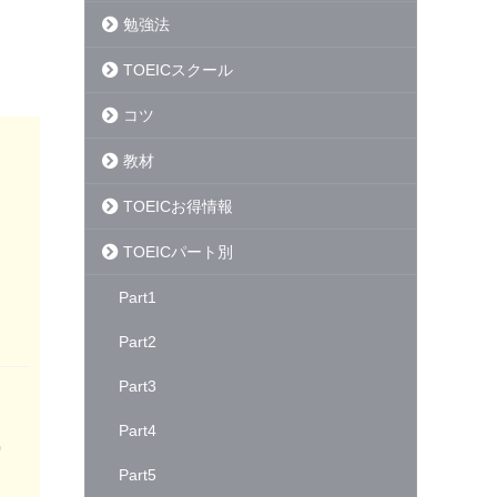
勉強法
TOEICスクール
コツ
教材
TOEICお得情報
TOEICパート別
Part1
Part2
Part3
Part4
Part5