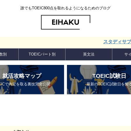
誰でもTOEIC800点を取れるようになるためのブログ
スタディサプリ ENGL
点数別
TOEICパート別
英文法
サ
就活攻略マップ
TOEIC試験日
EICで内定を取る裏技完全公開
最新のTOEIC試験日を知