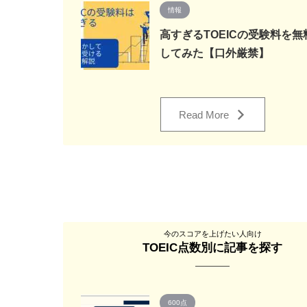
情報
高すぎるTOEICの受験料を無
してみた【口外厳禁】
Read More
今のスコアを上げたい人向け
TOEIC点数別に記事を探す
600点