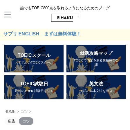
誰でもTOEIC800点を取れるようになるためのブログ
NGLISH まずは無料体験！
就活攻略マップ
TOEICスクール
TOEICで内定を取る裏技完全公
おすすめのTOEICスクール
開
TOEIC試験日
英文法
最新のTOEIC試験日を知る
英語の基本文法を学ぶ
HOME
>
コツ
>
広告
コツ