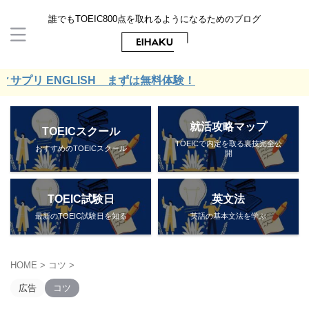
誰でもTOEIC800点を取れるようになるためのブログ
NGLISH まずは無料体験！
就活攻略マップ
TOEICスクール
TOEICで内定を取る裏技完全公
おすすめのTOEICスクール
開
TOEIC試験日
英文法
最新のTOEIC試験日を知る
英語の基本文法を学ぶ
HOME
>
コツ
>
広告
コツ