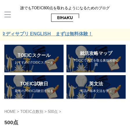
誰でもTOEIC800点を取れるようになるためのブログ
ィサプリ ENGLISH まずは無料体験！
就活攻略マップ
TOEICスクール
TOEICで内定を取る裏技完全公
おすすめのTOEICスクール
開
TOEIC試験日
英文法
最新のTOEIC試験日を知る
英語の基本文法を学ぶ
HOME
>
TOEIC点数別
>
500点
>
500点