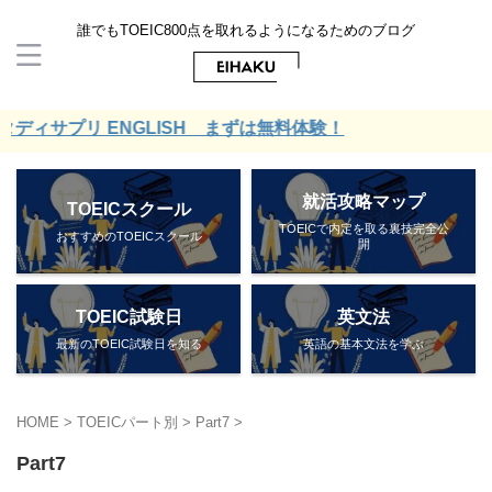
誰でもTOEIC800点を取れるようになるためのブログ
ィサプリ ENGLISH まずは無料体験！
就活攻略マップ
TOEICスクール
TOEICで内定を取る裏技完全公
おすすめのTOEICスクール
開
TOEIC試験日
英文法
最新のTOEIC試験日を知る
英語の基本文法を学ぶ
HOME
>
TOEICパート別
>
Part7
>
Part7