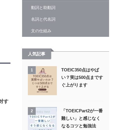
動詞と助動詞
名詞と代名詞
文の仕組み
人気記事
TOEIC350点はやば
1
い？実は500点まです
ぐ上がります
対す
「TOEICPart2が一番
2
難しい」と感じなく
なるコツと勉強法