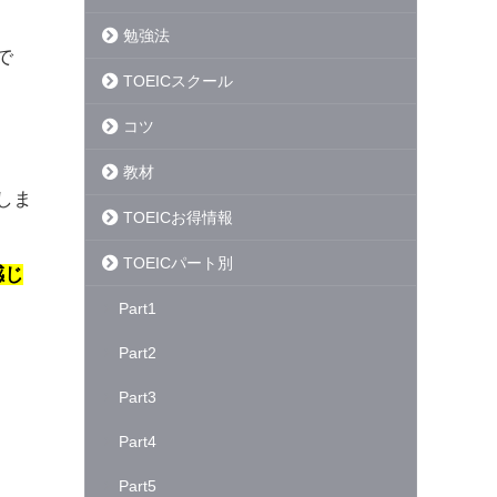
勉強法
で
TOEICスクール
コツ
教材
しま
TOEICお得情報
TOEICパート別
感じ
Part1
Part2
Part3
Part4
Part5