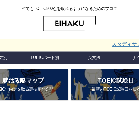
誰でもTOEIC800点を取れるようになるためのブログ
スタディサプリ ENG
点数別
TOEICパート別
英文法
サ
就活攻略マップ
TOEIC試験日
EICで内定を取る裏技完全公開
最新のTOEIC試験日を知