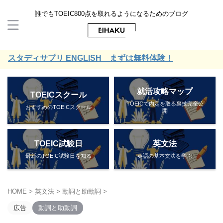
誰でもTOEIC800点を取れるようになるためのブログ
タディサプリ ENGLISH まずは無料体験！
就活攻略マップ
TOEICスクール
TOEICで内定を取る裏技完全公
おすすめのTOEICスクール
開
TOEIC試験日
英文法
最新のTOEIC試験日を知る
英語の基本文法を学ぶ
HOME
>
英文法
>
動詞と助動詞
>
広告
動詞と助動詞