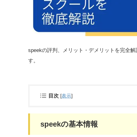
speekの評判、メリット・デメリットを完全
す。
目次
[
表示
]
speekの基本情報