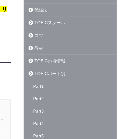
くリ
勉強法
TOEICスクール
コツ
教材
TOEICお得情報
TOEICパート別
Part1
Part2
Part3
Part4
Part5