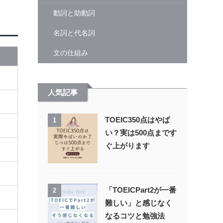
動詞と助動詞
名詞と代名詞
文の仕組み
ス
人気記事
ス
TOEIC350点はやば
1
い？実は500点まです
ぐ上がります
ス
ス
「TOEICPart2が一番
2
ス
難しい」と感じなく
なるコツと勉強法
ス