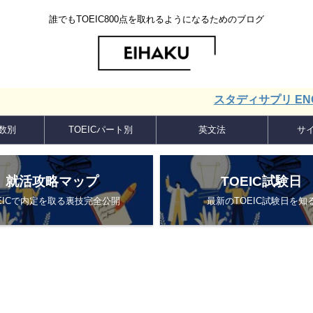
誰でもTOEIC800点を取れるようになるためのブログ
スタディサプリ ENGLISH
点数別
TOEICパート別
英文法
サ
就活攻略マップ
TOEIC試験日
EICで内定を取る裏技完全公開
最新のTOEIC試験日を知