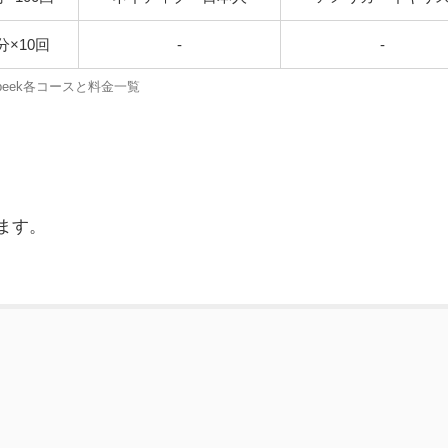
分×10回
-
-
peek各コースと料金一覧
ます。