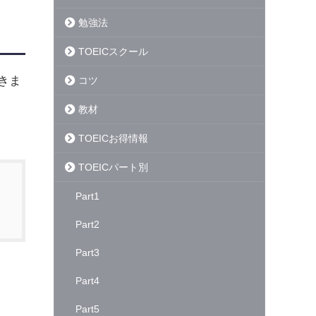
勉強法
TOEICスクール
きま
コツ
教材
TOEICお得情報
TOEICパート別
Part1
Part2
Part3
Part4
Part5