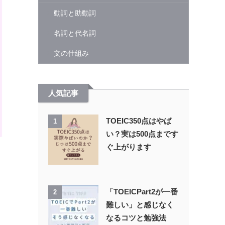
動詞と助動詞
名詞と代名詞
文の仕組み
人気記事
TOEIC350点はやば
1
い？実は500点まです
ぐ上がります
「TOEICPart2が一番
2
難しい」と感じなく
なるコツと勉強法