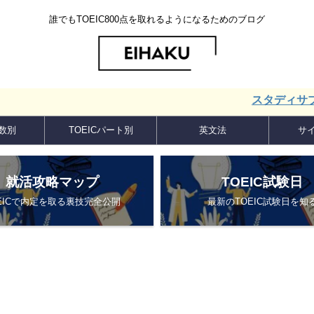
誰でもTOEIC800点を取れるようになるためのブログ
スタディサプリ ENG
点数別
TOEICパート別
英文法
サ
就活攻略マップ
TOEIC試験日
EICで内定を取る裏技完全公開
最新のTOEIC試験日を知