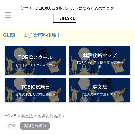
誰でもTOEIC800点を取れるようになるためのブログ
SH まずは無料体験！
就活攻略マップ
TOEICスクール
TOEICで内定を取る裏技完全公
おすすめのTOEICスクール
開
TOEIC試験日
英文法
最新のTOEIC試験日を知る
英語の基本文法を学ぶ
HOME
>
英文法
>
名詞と代名詞
>
広告
名詞と代名詞