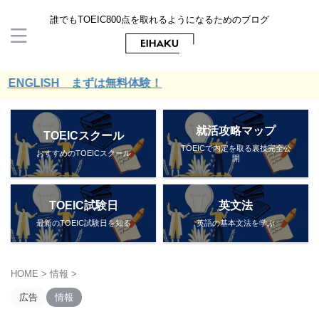
誰でもTOEIC800点を取れるようになるためのブログ
SH まずは無料体験！
就活攻略マップ
TOEICスクール
TOEICで内定を取る裏技完全公
おすすめのTOEICスクール
開
TOEIC試験日
英文法
最新のTOEIC試験日を知る
英語の基本文法を学ぶ
HOME
>
情報
>
広告
情報