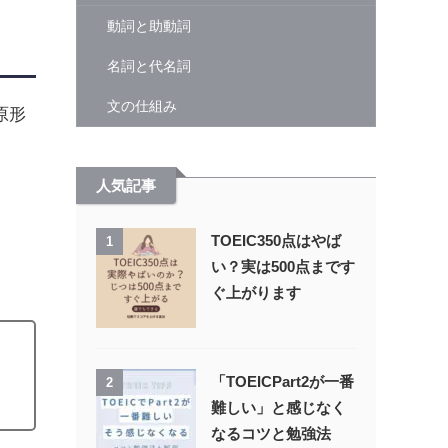
動詞と助動詞
名詞と代名詞
文の仕組み
原形
人気記事
TOEIC350点はやば
1
い？実は500点まです
ぐ上がります
「TOEICPart2が一番
2
難しい」と感じなく
なるコツと勉強法