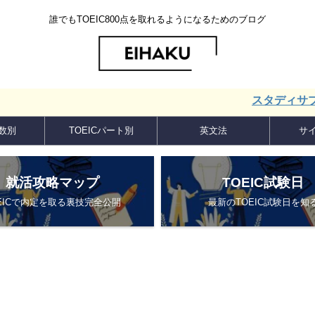
誰でもTOEIC800点を取れるようになるためのブログ
スタディサプリ ENG
点数別
TOEICパート別
英文法
サ
就活攻略マップ
TOEIC試験日
EICで内定を取る裏技完全公開
最新のTOEIC試験日を知