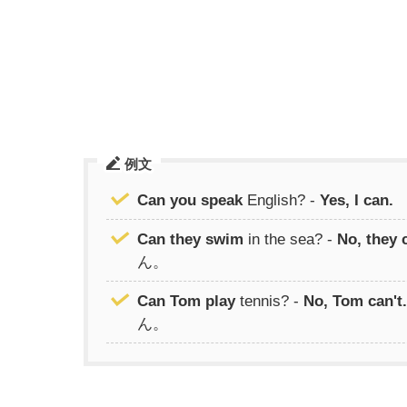
例文
Can you speak
English? -
Yes, I can.
Can they swim
in the sea? -
No, they c
ん。
Can Tom play
tennis? -
No, Tom can't.
ん。