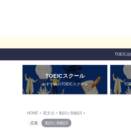
TOEIC
TOEICスクール
おすすめのTOEICスクール
TO
HOME
>
英文法
>
動詞と助動詞
>
広告
動詞と助動詞