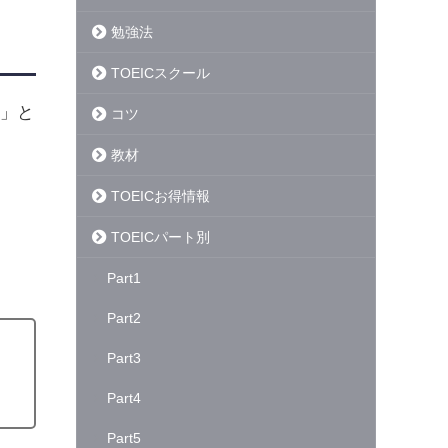
勉強法
TOEICスクール
？」と
コツ
教材
TOEICお得情報
TOEICパート別
Part1
Part2
Part3
Part4
Part5