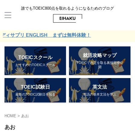
誰でもTOEIC800点を取れるようになるためのブログ
サプリ ENGLISH まずは無料体験！
就活攻略マップ
TOEICスクール
TOEICで内定を取る裏技完全公
おすすめのTOEICスクール
開
TOEIC試験日
英文法
最新のTOEIC試験日を知る
英語の基本文法を学ぶ
HOME
>
あお
あお